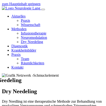
zum Hauptinhalt springen
Aktuelles
Praxis
Wissenschaft
Methoden
Infusionstherapie
Neuromodulation
Dry Needeling
Diagnostik
Krankheitsbilder
Praxis
Team
Räumlichkeiten
Kontakt
Needeling
Dry Needeling
Dry Needling ist eine therapeutische Methode zur Behandlung von
muskulären Verspannungen und schmerzhaften Triggerpunkten.